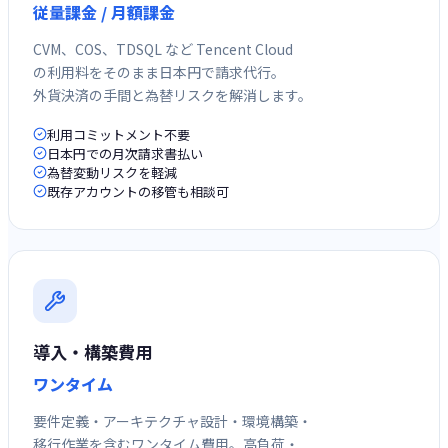
従量課金 / 月額課金
CVM、COS、TDSQL など Tencent Cloud
の利用料をそのまま日本円で請求代行。
外貨決済の手間と為替リスクを解消します。
利用コミットメント不要
日本円での月次請求書払い
為替変動リスクを軽減
既存アカウントの移管も相談可
導入・構築費用
ワンタイム
要件定義・アーキテクチャ設計・環境構築・
移行作業を含むワンタイム費用。高負荷・