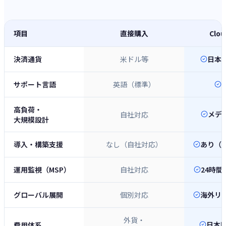
項目
直接購入
Clou
決済通貨
米ドル等
日本
サポート言語
英語（標準）
高負荷・
メデ
自社対応
大規模設計
導入・構築支援
なし（自社対応）
あり（
運用監視（MSP）
自社対応
24時間
グローバル展開
個別対応
海外リ
外貨・
日本円
費用体系