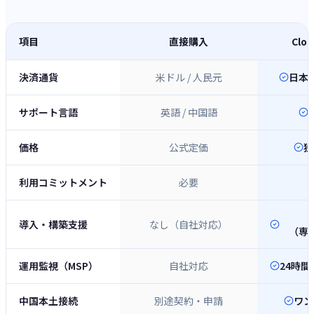
項目
直接購入
Clou
決済通貨
米ドル / 人民元
日本
サポート言語
英語 / 中国語
価格
公式定価
独
利用コミットメント
必要
導入・構築支援
なし（自社対応）
（専
運用監視（MSP）
自社対応
24時間
中国本土接続
別途契約・申請
ワン